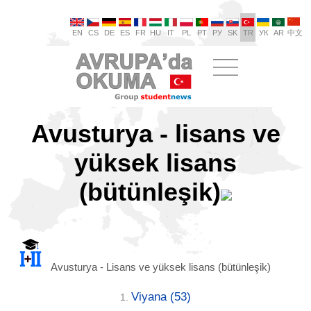
EN
CS
DE
ES
FR
HU
IT
PL
PT
РУ
SK
TR
УК
AR
中文
Avusturya - lisans ve
yüksek lisans
(bütünleşik)
Avusturya - Lisans ve yüksek lisans (bütünleşik)
Viyana
(53)
1.