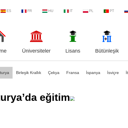
ES
FR
HU
IT
PL
PT
me
Üniversiteler
Lisans
Bütünleşik
turya
Birleşik Krallık
Çekya
Fransa
İspanya
İsviçre
İ
urya’da eğitim