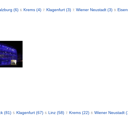
alzburg
(6)
Krems
(4)
Klagenfurt
(3)
Wiener Neustadt
(3)
Eisen
6.
7.
7.
9.
ck
(81)
Klagenfurt
(67)
Linz
(58)
Krems
(22)
Wiener Neustadt
(
5.
6.
7.
8.