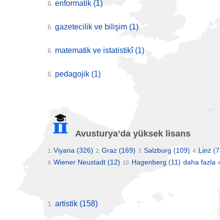
enformatik
(1)
6.
gazetecilik ve bilişim
(1)
6.
matematik ve istatistikî
(1)
6.
pedagojik
(1)
6.
Avusturya’da yüksek lisans
Viyana
(326)
Graz
(169)
Salzburg
(109)
Linz
(7
1.
2.
3.
4.
Wiener Neustadt
(12)
Hagenberg
(11)
daha fazla 
9.
10.
artistik
(158)
1.