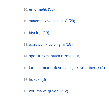
enformatik
(35)
10.
matematik ve istatistikî
(20)
11.
biyoloji
(19)
12.
gazetecilik ve bilişim
(18)
13.
spor, turizm, halka hizmet
(16)
14.
tarım, ormancılık ve balıkçılık, veterinerlik
(4)
15.
hukuki
(3)
16.
koruma ve güvenlik
(2)
17.