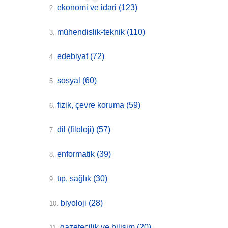
ekonomi ve idari
(123)
2.
mühendislik-teknik
(110)
3.
edebiyat
(72)
4.
sosyal
(60)
5.
fizik, çevre koruma
(59)
6.
dil (filoloji)
(57)
7.
enformatik
(39)
8.
tıp, sağlık
(30)
9.
biyoloji
(28)
10.
gazetecilik ve bilişim
(20)
11.