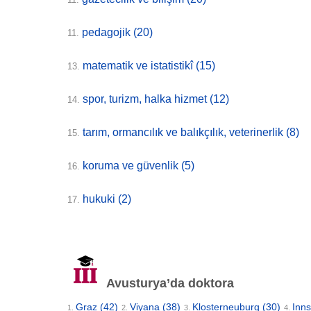
pedagojik
(20)
11.
matematik ve istatistikî
(15)
13.
spor, turizm, halka hizmet
(12)
14.
tarım, ormancılık ve balıkçılık, veterinerlik
(8)
15.
koruma ve güvenlik
(5)
16.
hukuki
(2)
17.
Avusturya’da doktora
Graz
(42)
Viyana
(38)
Klosterneuburg
(30)
Inn
1.
2.
3.
4.