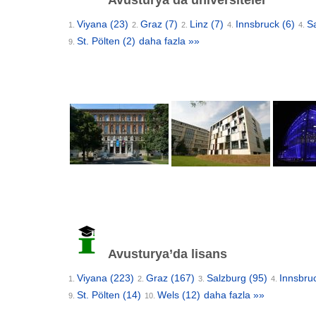
Avusturya’da üniversiteler
Viyana
(23)
Graz
(7)
Linz
(7)
Innsbruck
(6)
S
1.
2.
2.
4.
4.
St. Pölten
(2)
daha fazla »»
9.
Avusturya’da lisans
Viyana
(223)
Graz
(167)
Salzburg
(95)
Innsbru
1.
2.
3.
4.
St. Pölten
(14)
Wels
(12)
daha fazla »»
9.
10.