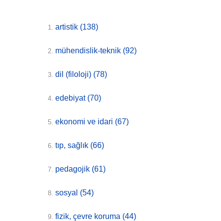
artistik
(138)
1.
mühendislik-teknik
(92)
2.
dil (filoloji)
(78)
3.
edebiyat
(70)
4.
ekonomi ve idari
(67)
5.
tıp, sağlık
(66)
6.
pedagojik
(61)
7.
sosyal
(54)
8.
fizik, çevre koruma
(44)
9.