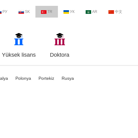
РУ
SK
TR
УК
AR
中文
Yüksek lisans
Doktora
talya
Polonya
Portekiz
Rusya