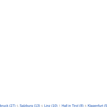
sbruck
(27)
Salzburg
(13)
Linz
(10)
Hall in Tirol
(8)
Klagenfurt
(5
5.
6.
7.
8.