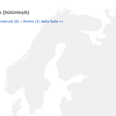
s (bütünleşik)
nnsbruck
(6)
Krems
(1)
daha fazla »»
6.