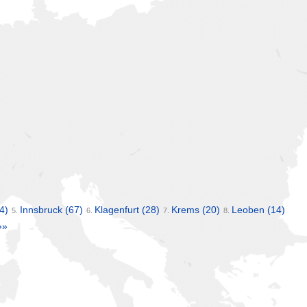
4)
Innsbruck
(67)
Klagenfurt
(28)
Krems
(20)
Leoben
(14)
5.
6.
7.
8.
»»