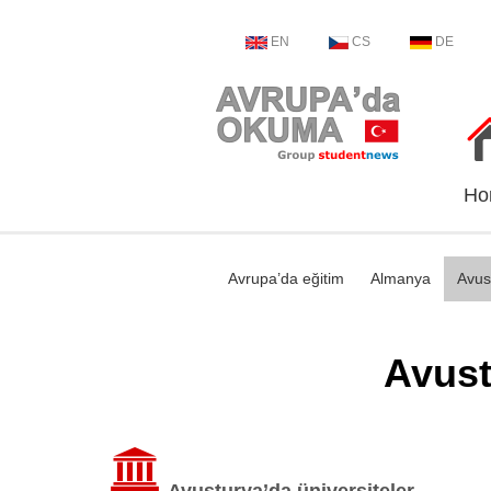
EN
CS
DE
Ho
Avrupa’da eğitim
Almanya
Avus
Avust